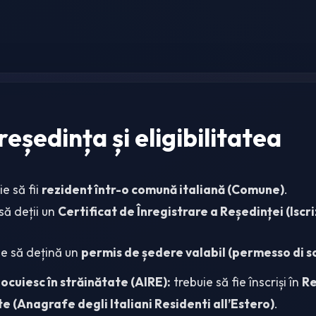
 reședința și eligibilitatea
ie să fii
rezident într-o comună italiană (Comune)
.
să deții un
Certificat de Înregistrare a Reședinței (Isc
ie să dețină un
permis de ședere valabil (permesso di 
locuiesc în străinătate (AIRE):
trebuie să fie înscriși în
Re
te (Anagrafe degli Italiani Residenti all’Estero)
.