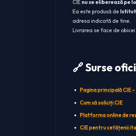
CIE
nu se eliberează pe l
Ea este produsă de
Istitu
adresa indicată de tine.
Livrarea se face de obicei
🔗 Surse ofic
Pagina principală CIE –
Cum să soliciți CIE
Platforma online de re
CIE pentru cetățenii ita