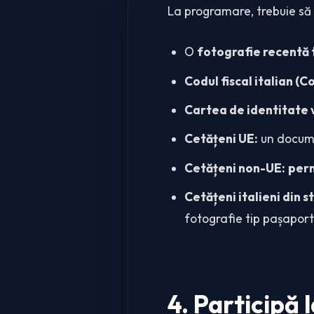
La programare, trebuie s
O
fotografie recentă 
Codul fiscal italian (C
Cartea de identitate
Cetățeni UE:
un docume
Cetățeni non-UE:
perm
Cetățeni italieni din s
fotografie tip pașaport 
4. Participă 