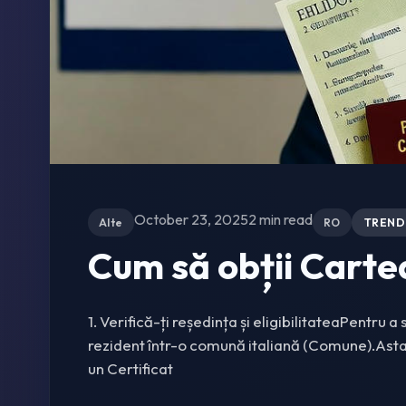
October 23, 2025
2 min read
Alte
RO
TREND
Cum să obții Cartea
1. Verifică-ți reședința și eligibilitateaPentru a s
rezident într-o comună italiană (Comune).Asta
un Certificat