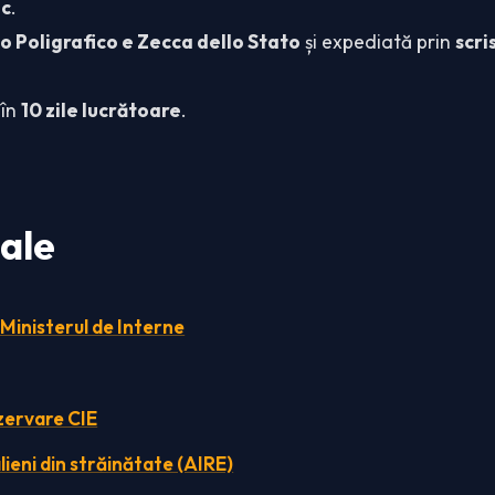
oc
.
to Poligrafico e Zecca dello Stato
și expediată prin
scr
 în
10 zile lucrătoare
.
iale
 Ministerul de Interne
zervare CIE
lieni din străinătate (AIRE)