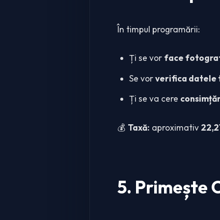
În timpul programării:
Ți se vor
face fotograf
Se vor
verifica datele
Ți se va cere
consimță
💰
Taxă:
aproximativ
22,2
5. Primește C