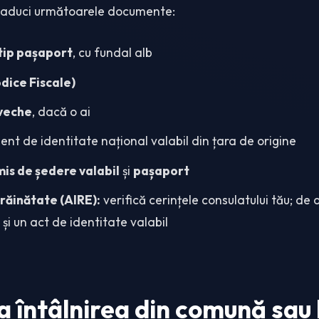
ă aduci următoarele documente:
tip pașaport
, cu fundal alb
odice Fiscale)
 veche
, dacă o ai
nt de identitate național valabil din țara de origine
is de ședere valabil
și
pașaport
trăinătate (AIRE):
verifică cerințele consulatului tău; de
și un act de identitate valabil
la întâlnirea din comună sau 