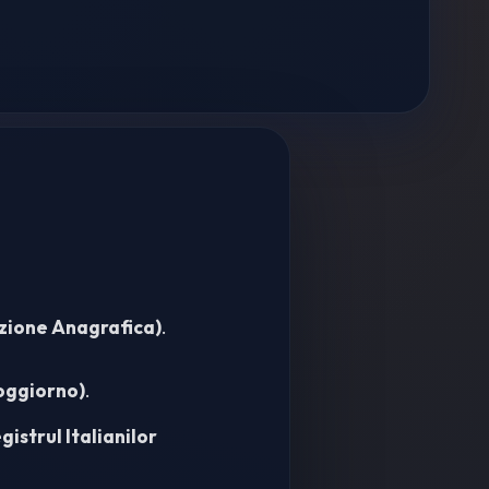
rizione Anagrafica)
.
soggiorno)
.
gistrul Italianilor