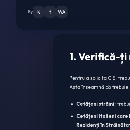
𝕏
f
WA
By
1. Verifică-ți
Pentru a solicita CIE, trebu
Asta înseamnă că trebuie 
Cetățeni străini:
trebu
Cetățeni italieni care 
Rezidenți în Străinăta